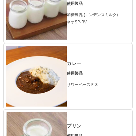
使用製品
加糖練乳 (コンデンスミルク)
ネオSP-RV
カレー
使用製品
サワーベースＦ３
プリン
使用製品