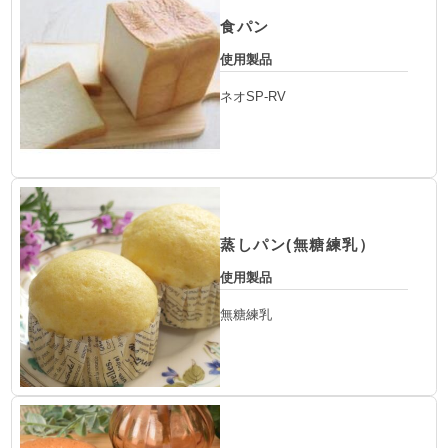
食パン
使用製品
ネオSP-RV
蒸しパン(無糖練乳）
使用製品
無糖練乳