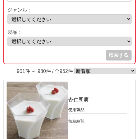
ジャンル：
製品：
検索する
901件 ～ 930件 / 全952件
杏仁豆腐
使用製品
無糖練乳