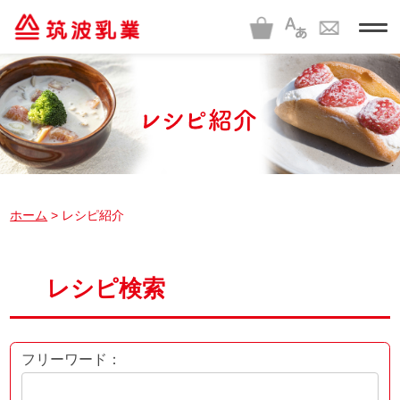
t
o
g
g
l
e
n
a
v
i
g
a
t
i
ホーム
> レシピ紹介
o
n
レシピ検索
フリーワード：