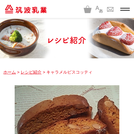
t
o
g
g
l
e
n
a
v
i
g
a
t
i
ホーム
>
レシピ紹介
> キャラメルビスコッティ
o
n