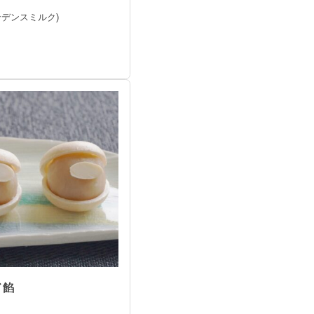
ンデンスミルク)
ド餡