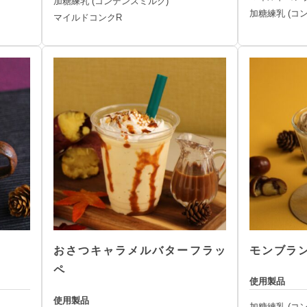
加糖練乳 (コンデンスミルク)
加糖練乳 (コ
マイルドコンクR
おさつキャラメルバターフラッ
モンブラ
ペ
使用製品
使用製品
加糖練乳 (コ