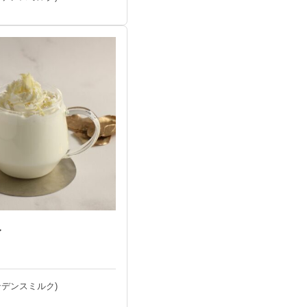
レ
ンデンスミルク)