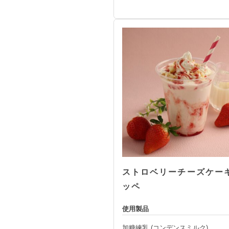
ストロベリーチーズケー
ッペ
使用製品
加糖練乳 (コンデンスミルク)