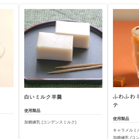
）
ふわふわ
白いミルク羊羹
テ
使用製品
使用製品
加糖練乳 (コンデンスミルク)
キャラメルミ
加糖練乳 (コ