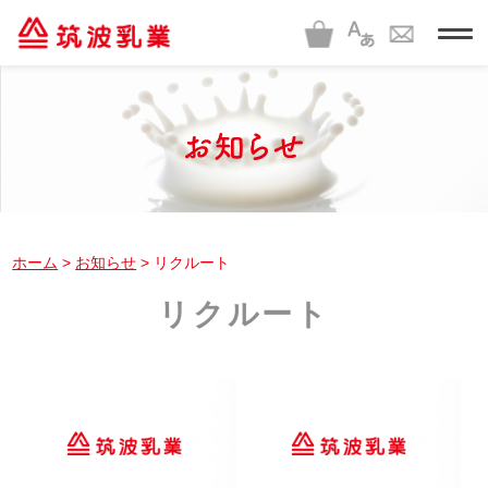
t
o
g
g
l
e
n
a
v
i
g
a
t
i
ホーム
>
お知らせ
> リクルート
o
n
リクルート