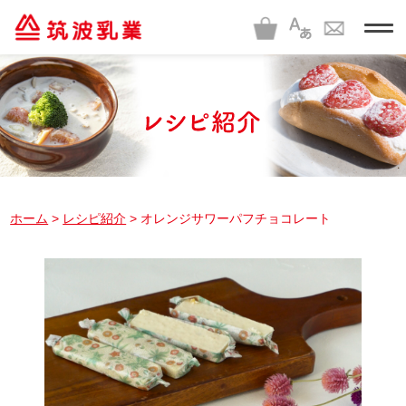
t
o
g
g
l
e
n
a
v
i
g
a
t
i
ホーム
>
レシピ紹介
> オレンジサワーパフチョコレート
o
n