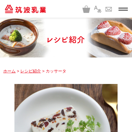
t
o
g
g
l
e
n
a
v
i
g
a
t
i
ホーム
>
レシピ紹介
> カッサータ
o
n