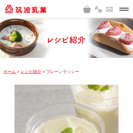
t
o
g
g
l
e
n
a
v
i
g
a
t
i
ホーム
>
レシピ紹介
> プレーンラッシー
o
n