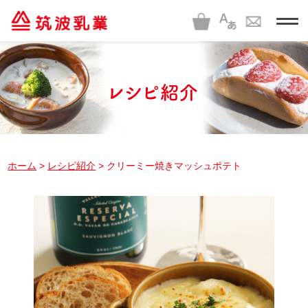
t
o
g
g
l
e
n
a
v
i
g
a
t
i
ホーム
>
レシピ紹介
> クリーミー焼きマッシュポテト
o
n