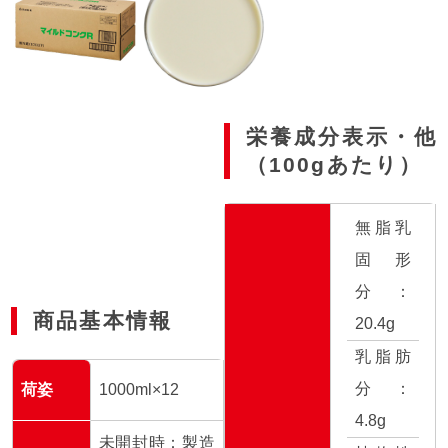
栄養成分表示・他
（100gあたり）
無脂乳
固形
分：
商品基本情報
20.4g
乳脂肪
分：
荷姿
1000ml×12
4.8g
未開封時：製造