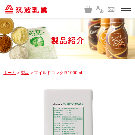
t
o
g
g
l
e
n
a
v
i
g
a
t
i
ホーム
>
製品
> マイルドコンクＲ1000ml
o
n