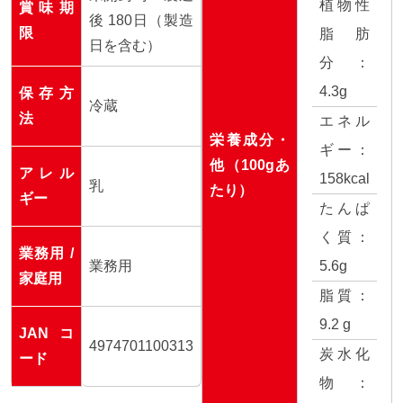
植物性
賞味期
後 180日（製造
限
脂肪
日を含む）
分：
4.3g
保存方
冷蔵
法
エネル
栄養成分・
ギー：
他（100gあ
アレル
158kcal
乳
たり）
ギー
たんぱ
く質：
業務用 /
業務用
5.6g
家庭用
脂質：
9.2 g
JAN コ
4974701100313
炭水化
ード
物：