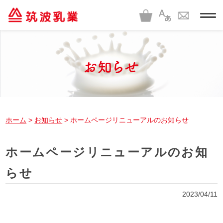
t
o
g
g
l
e
n
a
v
i
g
a
t
i
ホーム
>
お知らせ
> ホームページリニューアルのお知らせ
o
n
ホームページリニューアルのお知
らせ
2023/04/11