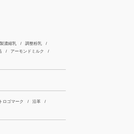
製濃縮乳
調整粉乳
品
アーモンドミルク
トロゴマーク
沿革