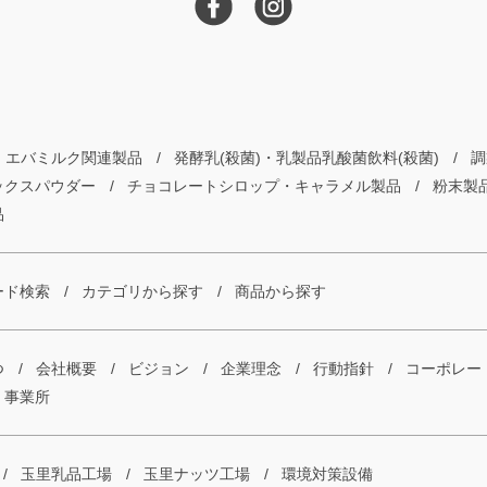
エバミルク関連製品
発酵乳(殺菌)・乳製品乳酸菌飲料(殺菌)
調
ックスパウダー
チョコレートシロップ・キャラメル製品
粉末製
品
ード検索
カテゴリから探す
商品から探す
つ
会社概要
ビジョン
企業理念
行動指針
コーポレー
・事業所
玉里乳品工場
玉里ナッツ工場
環境対策設備