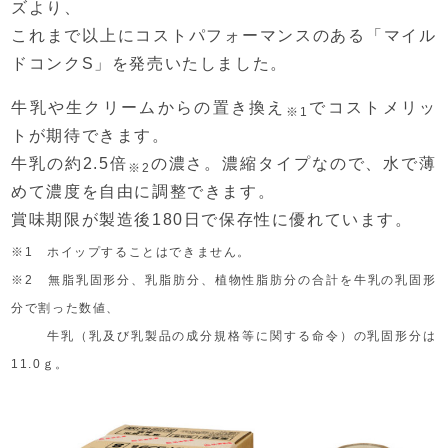
ズより、
これまで以上にコストパフォーマンスのある「マイル
ドコンクS」を発売いたしました。
牛乳や生クリームからの置き換え
でコストメリッ
※1
トが期待できます。
牛乳の約2.5倍
の濃さ。濃縮タイプなので、水で薄
※2
めて濃度を自由に調整できます。
賞味期限が製造後180日で保存性に優れています。
※1 ホイップすることはできません。
※2 無脂乳固形分、乳脂肪分、植物性脂肪分の合計を牛乳の乳固形
分で割った数値、
牛乳（乳及び乳製品の成分規格等に関する命令）の乳固形分は
11.0ｇ。