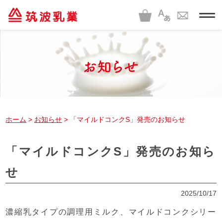
t
o
g
g
l
e
n
a
v
i
g
a
t
i
ホーム
>
お知らせ
> 「マイルドコンクS」発売のお知らせ
o
n
「マイルドコンクS」発売のお知ら
せ
2025/10/17
濃縮乳タイプの調理用ミルク、マイルドコンクシリー